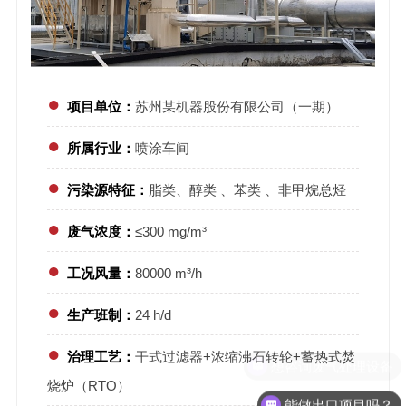
●
项目单位：
苏州某机器股份有限公司（一期）
●
所属行业：
喷涂车间
●
污染源特征：
脂类、醇类 、苯类 、非甲烷总烃
●
废气浓度：
≤300 mg/m³
●
工况风量：
80000 m³/h
●
生产班制：
24 h/d
●
治理工艺：
干式过滤器+浓缩沸石转轮+蓄热式焚
想咨询废气处理设备
烧炉（RTO）
能做出口项目吗？