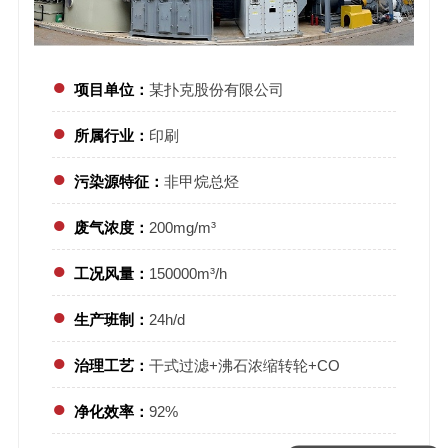
●
项目单位：
某扑克股份有限公司
●
所属行业：
印刷
●
污染源特征：
非甲烷总烃
●
废气浓度：
200mg/m³
●
工况风量：
150000m³/h
●
生产班制：
24h/d
●
治理工艺：
干式过滤+沸石浓缩转轮+CO
●
净化效率：
92%