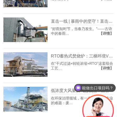
直击一线 | 暴雨中的坚守！直击三梯环境VOCs治理项目安装现场
“好雨知时节，当春乃发生。”——古诗
【详情】
中的春雨…
RTO蓄热式焚烧炉：三梯环境VOCs废气治理的“终极净化单元”
在“干式过滤+转轮浓缩+RTO”这套组合
【详情】
工艺…
能做出口项目吗？
低浓度大风量废气怎么治？三梯环境这套组合工艺给出答案
在环保治理领域，有一个长期困扰企业
【详情】
的难题：废…