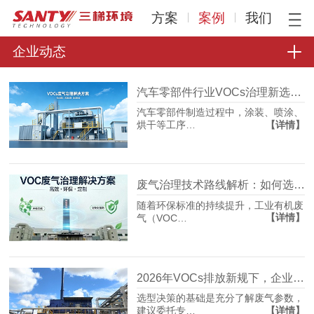
方案
案例
我们
企业动态
汽车零部件行业VOCs治理新选择：沸石转轮+RTO组合工艺的工程实践
汽车零部件制造过程中，涂装、喷涂、
【详情】
烘干等工序…
废气治理技术路线解析：如何选择适合工况的VOCs净化方案
随着环保标准的持续提升，工业有机废
【详情】
气（VOC…
2026年VOCs排放新规下，企业如何科学选择废气处理设备？
选型决策的基础是充分了解废气参数，
【详情】
建议委托专…