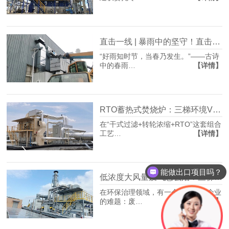
直击一线 | 暴雨中的坚守！直击三梯环境VOCs治理项目安装现场
“好雨知时节，当春乃发生。”——古诗
【详情】
中的春雨…
RTO蓄热式焚烧炉：三梯环境VOCs废气治理的“终极净化单元”
在“干式过滤+转轮浓缩+RTO”这套组合
【详情】
工艺…
能做出口项目吗？
低浓度大风量废气怎么治？三梯环境这套组合工艺给出答案
在环保治理领域，有一个长期困扰企业
【详情】
的难题：废…