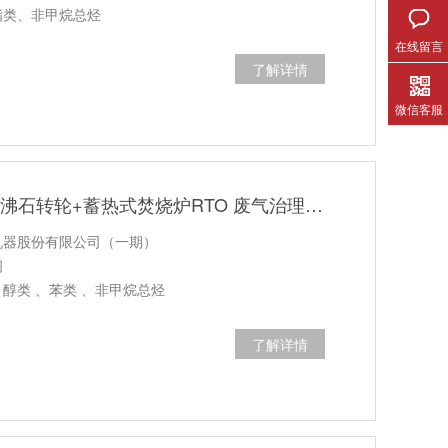
酯类、非甲烷总烃
在线留言
了解详情
微信客服
苏州某机器公司 沸石转轮+蓄热式焚烧炉RTO 废气治理案例（一期）
机器股份有限公司（一期）
间
醇类 、苯类 、非甲烷总烃
了解详情