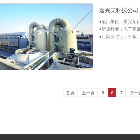
嘉兴某科技公司
●项目单位：嘉兴某
●所属行业：汽车零
●污染源特征：甲苯
首页
上一页
5
6
7
下一