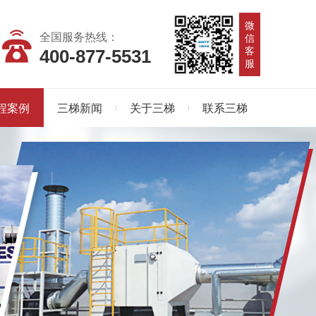
微
全国服务热线：
信
客
400-877-5531
服
程案例
三梯新闻
关于三梯
联系三梯