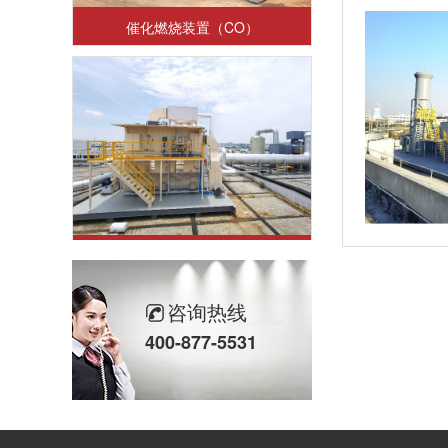
催化燃烧装置（CO）
沸石浓缩转轮装置+（RTO）蓄热式焚烧炉
咨询热线
400-877-5531