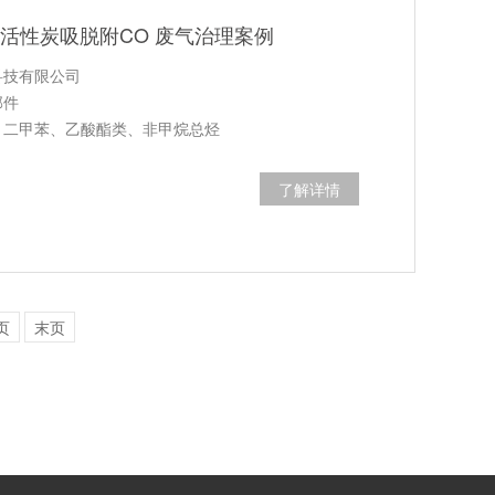
 活性炭吸脱附CO 废气治理案例
科技有限公司
部件
、二甲苯、乙酸酯类、非甲烷总烃
了解详情
页
末页