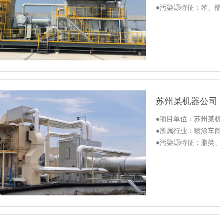
●污染源特征：苯、
●项目单位：苏州某
●所属行业：喷涂车
●污染源特征：脂类、