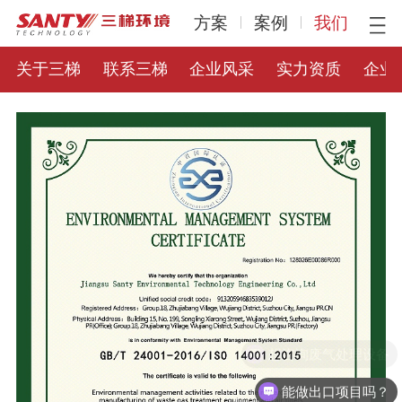
方案
案例
我们
关于三梯
联系三梯
企业风采
实力资质
企业
想咨询废气处理设备
能做出口项目吗？