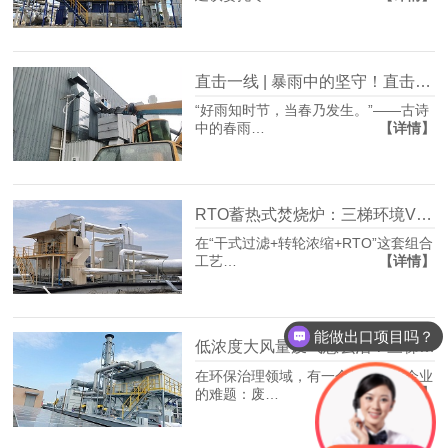
直击一线 | 暴雨中的坚守！直击三梯环境VOCs治理项目安装现场
“好雨知时节，当春乃发生。”——古诗
【详情】
中的春雨…
RTO蓄热式焚烧炉：三梯环境VOCs废气治理的“终极净化单元”
在“干式过滤+转轮浓缩+RTO”这套组合
【详情】
工艺…
能做出口项目吗？
低浓度大风量废气怎么治？三梯环境这套组合工艺给出答案
在环保治理领域，有一个长期困扰企业
【详情】
的难题：废…