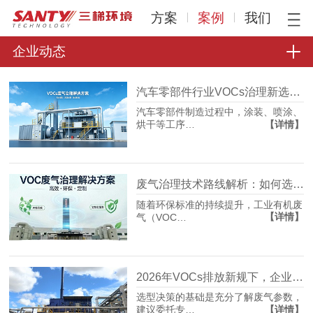
方案
案例
我们
企业动态
汽车零部件行业VOCs治理新选择：沸石转轮+RTO组合工艺的工程实践
汽车零部件制造过程中，涂装、喷涂、
【详情】
烘干等工序…
废气治理技术路线解析：如何选择适合工况的VOCs净化方案
随着环保标准的持续提升，工业有机废
【详情】
气（VOC…
2026年VOCs排放新规下，企业如何科学选择废气处理设备？
选型决策的基础是充分了解废气参数，
【详情】
建议委托专…